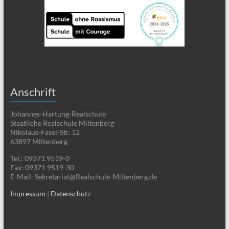
Anschrift
Johannes-Hartung-Realschule
Staatliche Realschule Miltenberg
Nikolaus-Fasel-Str. 12
63897 Miltenberg
Tel.: 09371 9519-0
Fax: 09371 9519-30
E-Mail: Sekretariat@Realschule-Miltenberg.de
Impressum
|
Datenschutz