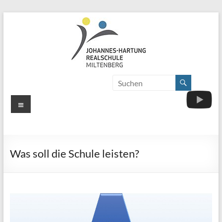
Zum
Inhalt
springen
Johannes-
Herzlich
Willkommen
Hartung-
Menü
Realschule
Miltenberg
Was soll die Schule leisten?