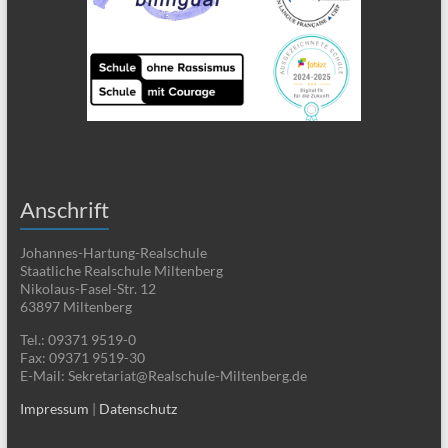
Anschrift
Johannes-Hartung-Realschule
Staatliche Realschule Miltenberg
Nikolaus-Fasel-Str. 12
63897 Miltenberg
Tel.: 09371 9519-0
Fax: 09371 9519-30
E-Mail: Sekretariat@Realschule-Miltenberg.de
Impressum
|
Datenschutz