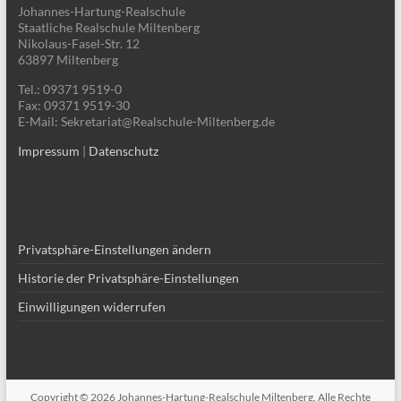
Johannes-Hartung-Realschule
Staatliche Realschule Miltenberg
Nikolaus-Fasel-Str. 12
63897 Miltenberg
Tel.: 09371 9519-0
Fax: 09371 9519-30
E-Mail: Sekretariat@Realschule-Miltenberg.de
Impressum
|
Datenschutz
Privatsphäre-Einstellungen ändern
Historie der Privatsphäre-Einstellungen
Einwilligungen widerrufen
Copyright © 2026
Johannes-Hartung-Realschule Miltenberg
. Alle Rechte