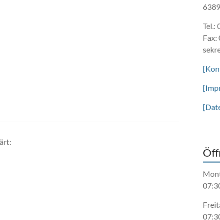
6389
Tel.:
Fax:
sekr
[Kon
[Imp
[Dat
ärt:
Öff
Mont
07:3
Freit
07:3