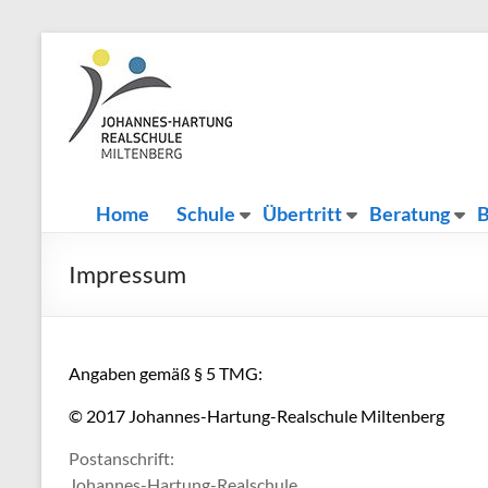
Zum
Inhalt
Johannes-
Herzlich
springen
Willkommen
Hartung-
Realschule
Miltenberg
Home
Schule
Übertritt
Beratung
B
Impressum
Angaben gemäß § 5 TMG:
© 2017 Johannes-Hartung-Realschule Miltenberg
Postanschrift:
Johannes-Hartung-Realschule