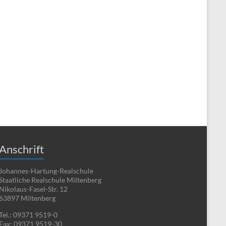
Anschrift
Johannes-Hartung-Realschule
Staatliche Realschule Miltenberg
Nikolaus-Fasel-Str. 12
63897 Miltenberg
Tel.: 09371 9519-0
Fax: 09371 9519-30