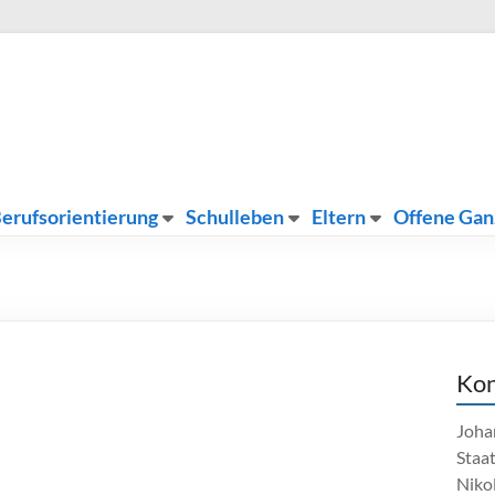
erufsorientierung
Schulleben
Eltern
Offene Gan
Kon
Joha
Staa
Nikol