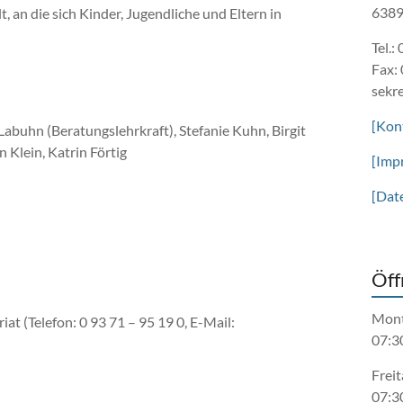
6389
an die sich Kinder, Jugendliche und Eltern in
Tel.:
Fax:
sekr
[Kon
 Labuhn (Beratungslehrkraft), Stefanie Kuhn, Birgit
 Klein, Katrin Förtig
[Imp
[Dat
Öff
Mont
iat (Telefon: 0 93 71 – 95 19 0, E-Mail:
07:3
Freit
07:3