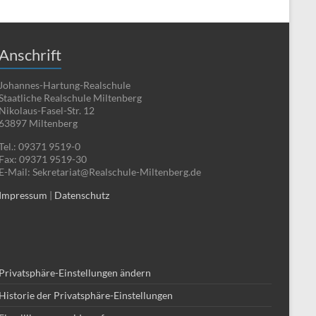
Anschrift
Johannes-Hartung-Realschule
Staatliche Realschule Miltenberg
Nikolaus-Fasel-Str. 12
63897 Miltenberg
Tel.: 09371 9519-0
Fax: 09371 9519-30
E-Mail: Sekretariat@Realschule-Miltenberg.de
Impressum
|
Datenschutz
Privatsphäre-Einstellungen ändern
Historie der Privatsphäre-Einstellungen