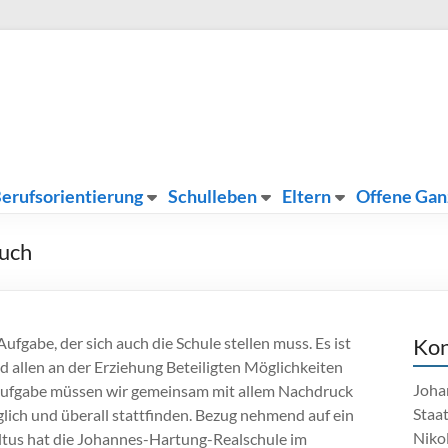
erufsorientierung
Schulleben
Eltern
Offene Gan
auch
fgabe, der sich auch die Schule stellen muss. Es ist
Kon
d allen an der Erziehung Beteiligten Möglichkeiten
Joha
Aufgabe müssen wir gemeinsam mit allem Nachdruck
Staa
lich und überall stattfinden. Bezug nehmend auf ein
Nikol
ultus hat die Johannes-Hartung-Realschule im