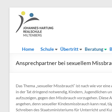
Zum
Inhalt
Johannes-
Herzlich
springen
Willkommen
Hartung-
Realschule
Miltenberg
Home
Schule
Übertritt
Beratung
B
Ansprechpartner bei sexuellem Missbr
Das Thema „sexueller Missbrauch“ ist nach wie vor eine Au
in der Tat dringend notwendig, Kindern, Jugendlichen un
aufzuzeigen, gegen den Missbrauch vorzugehen. Diese 
angehen, denn sexueller Kindesmissbrauch kann real, täg
Schreiben des Staatsministeriums für Unterricht und K