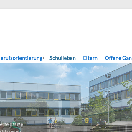
erufsorientierung
Schulleben
Eltern
Offene Gan
, gemeinsame
chtszeiten.