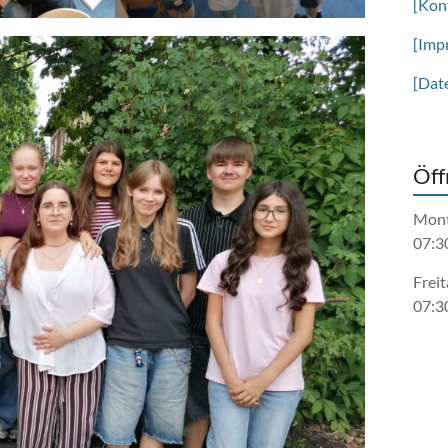
[Kon
[Imp
[Dat
Öff
Mont
07:3
Freit
07:3