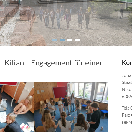
. Kilian – Engagement für einen
Kon
Joha
Staa
Nikol
6389
Tel.:
Fax:
sekr