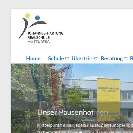
Zum
Inhalt
Johannes-
Herzlich
springen
Willkommen
Hartung-
Realschule
Miltenberg
Home
Schule
Übertritt
Beratung
B
Unser Pausenhof
Mittelpunkt einer jeden Pause, Zeit für Spiele
Aktivitäten und Erholung zwischen den Unterri