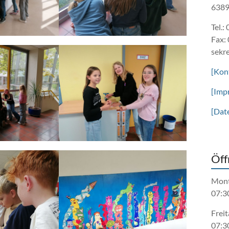
6389
Tel.:
Fax:
sekr
[Kon
[Imp
[Dat
Öff
Mont
07:3
Freit
07:3