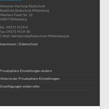
Johannes-Hartung-Realschule
Staatliche Realschule Miltenberg
Nikolaus-Fasel-Str. 12
63897 Miltenberg
Tel.: 09371 9519-0
Fax: 09371 9519-30
E-Mail: Sekretariat@Realschule-Miltenberg.de
Impressum
|
Datenschutz
Privatsphäre-Einstellungen ändern
Historie der Privatsphäre-Einstellungen
Einwilligungen widerrufen