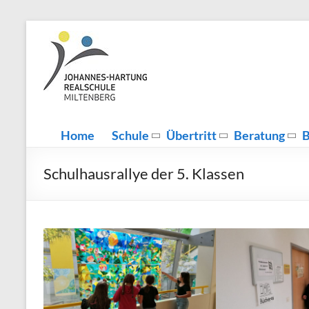
Zum
Inhalt
Johannes-
Herzlich
springen
Willkommen
Hartung-
Realschule
Miltenberg
Home
Schule
Übertritt
Beratung
B
Schulhausrallye der 5. Klassen