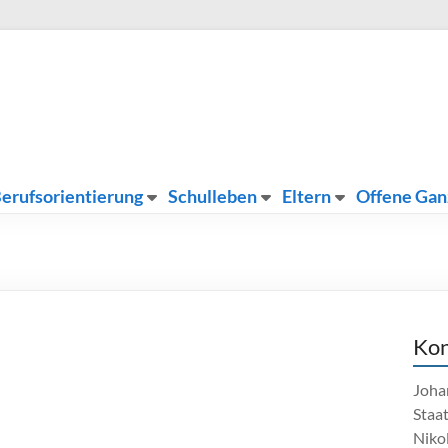
erufsorientierung
Schulleben
Eltern
Offene Gan
Kon
Joha
Staa
Nikol