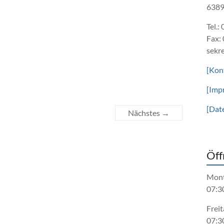
6389
Tel.:
Fax:
sekr
[Kon
[Imp
[Dat
Nächstes →
Öff
Mont
07:3
Freit
07:3