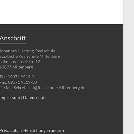
Anschrift
Johannes-Hartung-Realschule
Staatliche Realschule Miltenberg
Nikolaus-Fasel-Str. 12
63897 Miltenberg
Tel.: 09371 9519-0
Fax: 09371 9519-30
E-Mail: Sekretariat@Realschule-Miltenberg.de
Impressum
|
Datenschutz
Privatsphäre-Einstellungen ändern