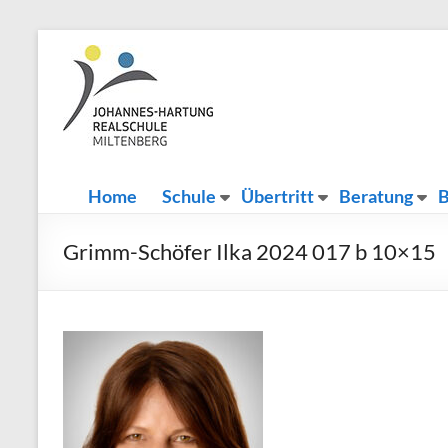
Zum
Inhalt
Johannes-
Herzlich
springen
Willkommen
Hartung-
Realschule
Miltenberg
Home
Schule
Übertritt
Beratung
B
Grimm-Schöfer Ilka 2024 017 b 10×15